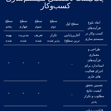
کسب‌وکار
سطح
سطح
سطح
سطح
ابعاد بلوغ
سطح اول
دوم
سوم
چهارم
پنجم
فرآیندهای
کسب وکار در
آغازین(پایین
تکرار
تعریف
مدیریت
بهینه
سیستم سازی
ترین سطح)
پذیر شده
شده
شده
شده
طراحی و
معماری
فرآیندهای
+
+
+
_
استاندارد برای
اجرای فعالیت
های جاری
تضمین تحقق
کیفیت نتایج
+
+
+
_
مطلوب و تکرار
پذیر
قابلیت ردیابی