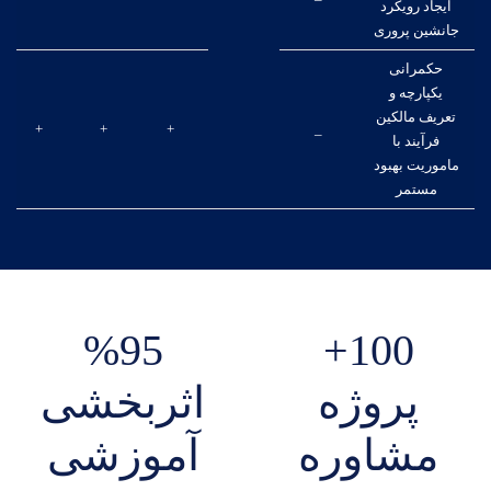
ایجاد رویکرد
جانشین پروری
حکمرانی
یکپارچه و
تعریف مالکین
+
+
+
_
فرآیند با
ماموریت بهبود
مستمر
%95
100+
پروژه
اثربخشی
مشاوره
آموزشی