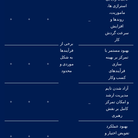
استراژی ها،
ماموریت،
روندها و
_
+
+
+
افزایش
سرعت گردش
کار
برخی از
بهبود مستمر با
فرآیندها
تمرکز بر بهینه
به شکل
سازی
_
موردی و
+
+
+
فرآیندهای
محدود
کسب وکار
آزاد شدن تایم
مدیریت ارشد
و امکان تمرکز
_
+
+
+
کامل بر نقش
رهبری
بهبود عملکرد
تفویض اختیار و
+
+
+
_