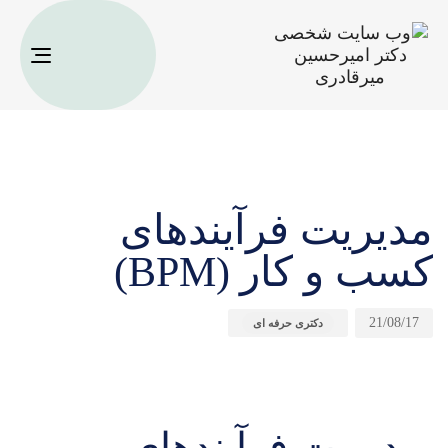
oggle
ation
ت
م
ش
ا
:
د
:
مدیریت فرآیندهای
کسب و کار (BPM)
21/08/17
دکتری حرفه ای
مدیریت فرآیندهای